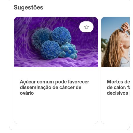
Sugestões
Açúcar comum pode favorecer
Mortes de 
disseminação de câncer de
de calor: f
ovário
decisivos |