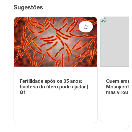
Sugestões
Fertilidade após os 35 anos:
Quem amam
bactéria do útero pode ajudar |
Mounjaro? A
G1
mas virou 