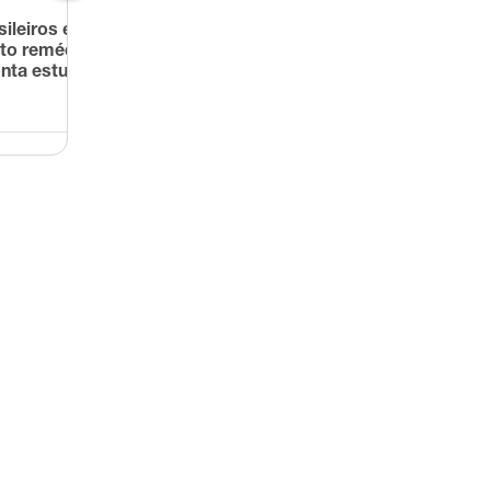
sileiros estão tomando
Novo teste cutâneo para
to remédio para dormir,
tuberculose mostra melho
nta estudo da USP
desempenho em vacinado
com BCG