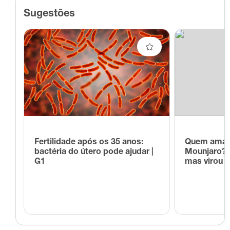
Sugestões
Fertilidade após os 35 anos:
Quem amam
bactéria do útero pode ajudar |
Mounjaro? A
G1
mas virou 