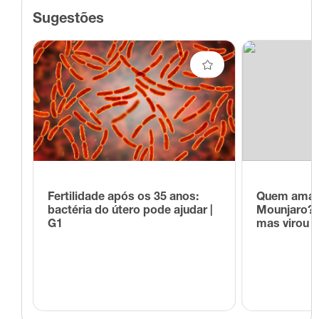
Sugestões
Fertilidade após os 35 anos:
Quem amam
bactéria do útero pode ajudar |
Mounjaro? A
G1
mas virou 